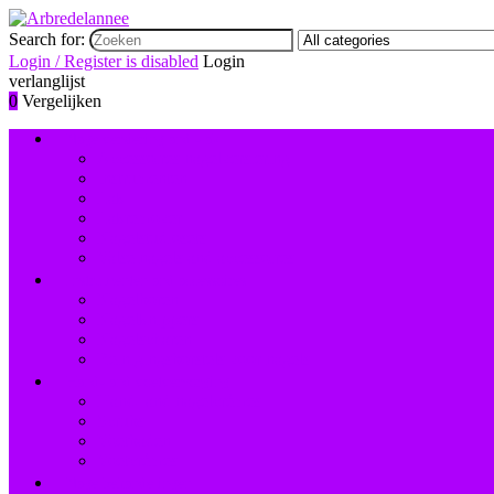
Search for:
Login / Register is disabled
Login
verlanglijst
0
Vergelijken
Nagelversiering and -lak
Accessoires nagelversiering
Instrumenten
Lak
Lakremover
Nagelstudiosets
Valse nagels and accessoires
Instrumenten and accessoires
Nagelboren
Nagelknippers
Nagelscharen
Reinigingsborstels voor nagels
Hand- and voetverzorging
Hand- and nagelcrèmes
Scrubs
Voetbaden
Voetcrèmes
Nagelbehandelingen