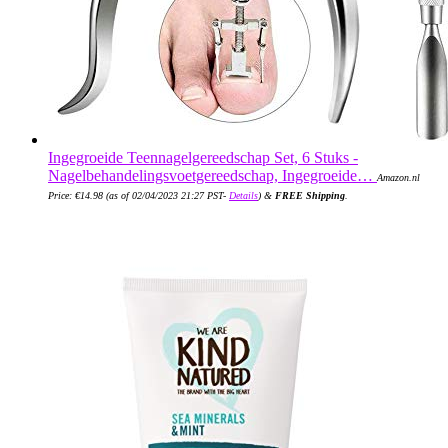
Ingegroeide Teennagelgereedschap Set, 6 Stuks -
Nagelbehandelingsvoetgereedschap, Ingegroeide…
Amazon.nl
Price:
€
14.98
(as of 02/04/2023 21:27 PST-
Details
)
&
FREE Shipping
.