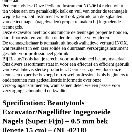
onderaan.
Pedicure advies: Onze Pedicure Instrument NC-0614 raden wij u
ten volste aan om gemakkelijk kalk en vuil van onder de teennagels
weg te halen. Dit instrument wordt ook gebruikt om de zijkanten
van de teennagels(nagelwallen) proper te maken bij ingroeiende
teennagels.
Deze excavator heeft ook als functie de teennagel proper te houden,
door hoornstof en vuil diep onder de nagel te verwijderen.
De teennagelschaar is gemaakt uit hoogkwalitatieve verhard INOX,
wat resulteert in een zeer solide en duurzaam verzorgingsinstrument
geschikt voor professioneel gebruik.
Bij BeautyTools kan je terecht voor professioneel beauty materiaal.
Ons divers assortiment staat in voor een effectief en efficiënt gebruik
van kwalitatieve, sterke producten. Daarnaast zijn we door onze
kennis en expertise bevoegd om zowel professionals als beginners te
ondersteunen met gedetailleerde informatie over onze
verzorgingsinstrumenten, want samen delen we een passie voor
verzorging, schoonheid en kwaliteit.
Specification:
Beautytools
Excavator/Nagellifter Ingegroeide
Nagels (Super Fijn) – 0.5 mm bek
(lengte 15 cm) – (NL-0218)