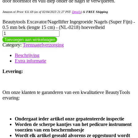
door hoornstof en vuil diep onder de nagel te verwijderen.
Amazon.nl Price:
€
11.69
(as of 02/04/2023 21:27 PST-
Details
)
&
FREE Shipping
.
Beautytools Excavator/Nagellifter Ingegroeide Nagels (Super Fijn) -
0.5 mm bek (lengte 15 cm) - (NL-0218) hoeveelheid
Toevoegen aan winkelwagen
Category:
Teennagelverzorging
Beschrijving
Extra informatie
Levering:
Om onze klanten te garanderen van een kwalitatieve BeautyTools
ervaring:
Ondergaat ieder artikel onze gepatenteerde inspectie
Worden de scherpe kantjes van het pedicure instrument
voorzien van een beschermhoesje
Wordt elk artikel geseald alvorens ze opgestuurd wordt