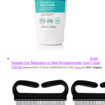
Kind
Natured Zee Mineralen en Mint Revitaliserende Voet Crème
150 ml
Amazon.nl Price:
€
7.81
(as of 08/04/2023 22:21 PST-
Details
)
&
FREE Shipping
.