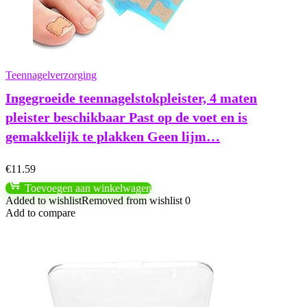
Teennagelverzorging
Ingegroeide teennagelstokpleister, 4 maten
pleister beschikbaar Past op de voet en is
gemakkelijk te plakken Geen lijm…
€
11.59
Toevoegen aan winkelwagen
Added to wishlist
Removed from wishlist
0
Add to compare