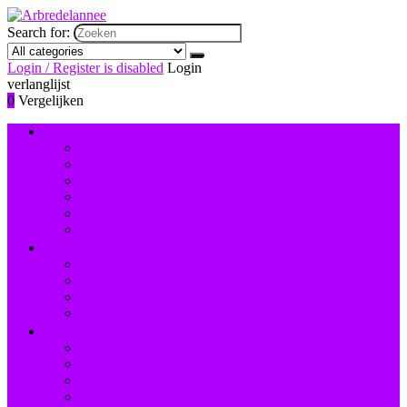
Search for:
Login / Register is disabled
Login
verlanglijst
0
Vergelijken
Nagelversiering and -lak
Accessoires nagelversiering
Instrumenten
Lak
Lakremover
Nagelstudiosets
Valse nagels and accessoires
Instrumenten and accessoires
Nagelboren
Nagelknippers
Nagelscharen
Reinigingsborstels voor nagels
Hand- and voetverzorging
Hand- and nagelcrèmes
Scrubs
Voetbaden
Voetcrèmes