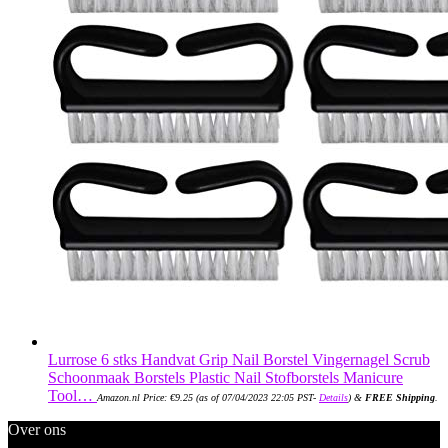
Lurrose 6 stks Handvat Grip Nail Borstel Vingernagel Scrub
Schoonmaak Borstels Plastic Nail Stofborstels Manicure
Tool…
Amazon.nl Price:
€
9.25
(as of 07/04/2023 22:05 PST-
Details
)
&
FREE Shipping
.
Over ons