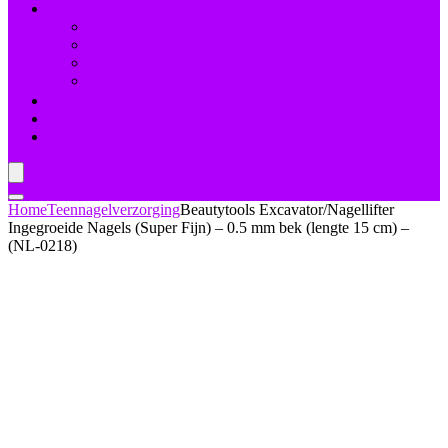
Nagelbehandelingen
Bleekmiddelen
Herstel
Nagelriemverzorging
Versterkers
Teennagelverzorging
Deal van de dag
Blogs
Home
Teennagelverzorging
Beautytools Excavator/Nagellifter
Ingegroeide Nagels (Super Fijn) – 0.5 mm bek (lengte 15 cm) –
(NL-0218)