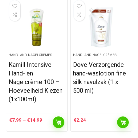
HAND- AND NAGELCRÈMES
HAND- AND NAGELCRÈMES
Kamill Intensive
Dove Verzorgende
Hand- en
hand-waslotion fine
Nagelcrème 100 –
silk navulzak (1 x
Hoeveelheid Kiezen
500 ml)
(1x100ml)
Prijsklasse:
€
7.99
–
€
14.99
€
2.24
€7.99
tot
€14.99