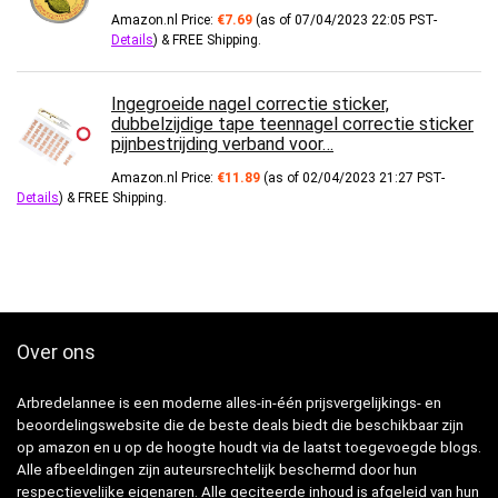
Amazon.nl Price:
€
7.69
(as of 07/04/2023 22:05 PST-
Details
)
&
FREE Shipping
.
Ingegroeide nagel correctie sticker,
dubbelzijdige tape teennagel correctie sticker
pijnbestrijding verband voor…
Amazon.nl Price:
€
11.89
(as of 02/04/2023 21:27 PST-
Details
)
&
FREE Shipping
.
Over ons
Arbredelannee is een moderne alles-in-één prijsvergelijkings- en
beoordelingswebsite die de beste deals biedt die beschikbaar zijn
op amazon en u op de hoogte houdt via de laatst toegevoegde blogs.
Alle afbeeldingen zijn auteursrechtelijk beschermd door hun
respectievelijke eigenaren. Alle geciteerde inhoud is afgeleid van hun