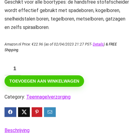
Geschikt voor alle boortypes: de handsfree stofafscheider
wordt effectief gebruikt met spadeboren, kogelboren,
snelheidstalen boren, tegelboren, metselboren, gatzagen
en zelfs spiraalboren.
Amazon.nl Price:
€
22.96
(as of 02/04/2023 21:27 PST-
Details
)
&
FREE
Shipping
.
Elektrische
boor
TOEVOEGEN AAN WINKELWAGEN
stofafscheider,
handsfree
Category:
Teennagelverzorging
stofafscheider
universele
stofzuiger
houtbewerking
Beschrijving
gereedschap