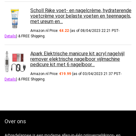
Scholl Rijke voet- en nagelcrème, hydraterende
voetcrème voor belaste voeten en teennagels,
met ureum en…
Amazon.nl Price:
€
4.22
(as of 08/04/2023 22:21 PST-
Details
)
&
FREE Shipping
.
Apark Elektrische manicure kit acryl nagelvijl
remover elektrische nagelboor vijlmachine
pedicure kit met 6 nagelboor…
Amazon.nl Price:
€
19.99
(as of 03/04/2023 21:37 PST-
Details
)
&
FREE Shipping
.
Over ons
Arbredelannee is een moderne alles-in-één prijsvergelijkings- en