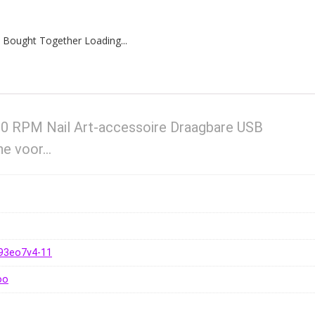
 Bought Together Loading...
00 RPM Nail Art-accessoire Draagbare USB
ne voor…
093eo7v4-11
oo