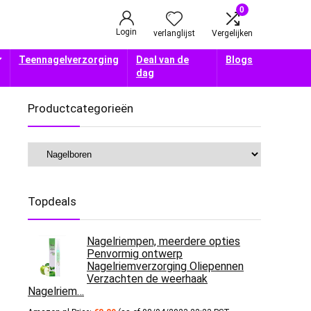
0
Login
verlanglijst
Vergelijken
Teennagelverzorging
Deal van de
Blogs
dag
Productcategorieën
Topdeals
Nagelriempen, meerdere opties
Penvormig ontwerp
Nagelriemverzorging Oliepennen
Verzachten de weerhaak
Nagelriem…