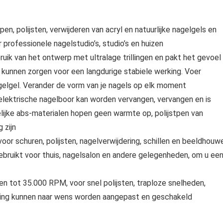
en, polijsten, verwijderen van acryl en natuurlijke nagelgels en
 professionele nagelstudio’s, studio’s en huizen
ik van het ontwerp met ultralage trillingen en pakt het gevoel
en kunnen zorgen voor een langdurige stabiele werking. Voer
nagelgel. Verander de vorm van je nagels op elk moment
ektrische nagelboor kan worden vervangen, vervangen en is
delijke abs-materialen hopen geen warmte op, polijstpen van
 zijn
or schuren, polijsten, nagelverwijdering, schillen en beeldhouw
ebruikt voor thuis, nagelsalon en andere gelegenheden, om u ee
tot 35.000 RPM, voor snel polijsten, traploze snelheden,
ichting kunnen naar wens worden aangepast en geschakeld