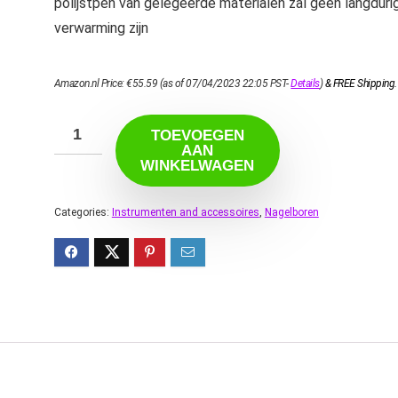
polijstpen van gelegeerde materialen zal geen langduri
verwarming zijn
Amazon.nl Price:
€
55.59
(as of 07/04/2023 22:05 PST-
Details
)
&
FREE Shipping
.
TOEVOEGEN
AAN
WINKELWAGEN
Categories:
Instrumenten and accessoires
,
Nagelboren