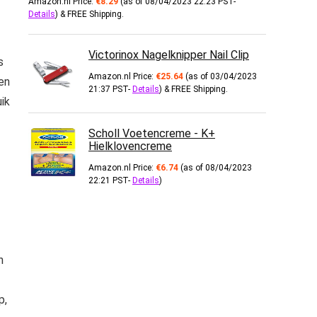
Amazon.nl Price:
€
8.29
(as of 08/04/2023 22:23 PST-
Details
)
&
FREE Shipping
.
Victorinox Nagelknipper Nail Clip
s
Amazon.nl Price:
€
25.64
(as of 03/04/2023
zen
21:37 PST-
Details
)
&
FREE Shipping
.
ik
Scholl Voetencreme - K+
Hielklovencreme
Amazon.nl Price:
€
6.74
(as of 08/04/2023
22:21 PST-
Details
)
n
p,