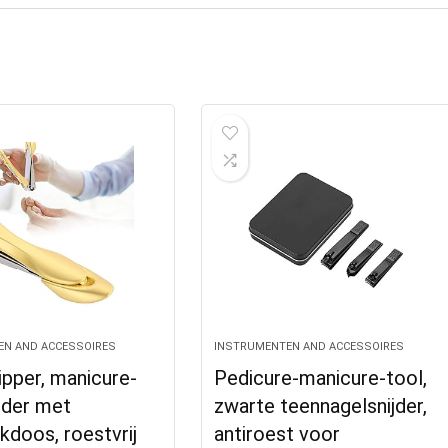
EN AND ACCESSOIRES
INSTRUMENTEN AND ACCESSOIRES
pper, manicure-
Pedicure-manicure-tool,
jder met
zwarte teennagelsnijder,
doos, roestvrij
antiroest voor