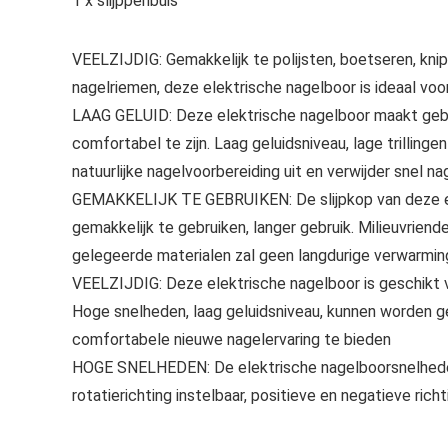
1 x slijppenbuis
VEELZIJDIG: Gemakkelijk te polijsten, boetseren, knipp
nagelriemen, deze elektrische nagelboor is ideaal voor
LAAG GELUID: Deze elektrische nagelboor maakt gebru
comfortabel te zijn. Laag geluidsniveau, lage trilling
natuurlijke nagelvoorbereiding uit en verwijder snel 
GEMAKKELIJK TE GEBRUIKEN: De slijpkop van deze el
gemakkelijk te gebruiken, langer gebruik. Milieuvrien
gelegeerde materialen zal geen langdurige verwarming
VEELZIJDIG: Deze elektrische nagelboor is geschikt vo
Hoge snelheden, laag geluidsniveau, kunnen worden g
comfortabele nieuwe nagelervaring te bieden
HOGE SNELHEDEN: De elektrische nagelboorsnelheden 
rotatierichting instelbaar, positieve en negatieve r