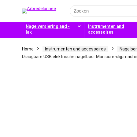
Search
for:
Nagelversiering and -
Instrumenten and
lak
accessoires
Home
Instrumenten and accessoires
Nagelbo
Draagbare USB elektrische nagelboor Manicure-slijpmachi