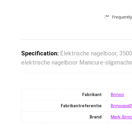
Frequently
Specification:
Elektrische nagelboor, 350
elektrische nagelboor Manicure-slijpmachi
Fabrikant
‎Brrnoo
Fabrikantreferentie
‎Brrnoopq
Brand
Merk: Brrn