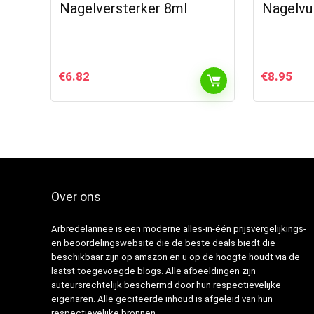
Nagelversterker 8ml
Nagelvu
€
6.82
€
8.95
Over ons
Arbredelannee is een moderne alles-in-één prijsvergelijkings-
en beoordelingswebsite die de beste deals biedt die
beschikbaar zijn op amazon en u op de hoogte houdt via de
laatst toegevoegde blogs. Alle afbeeldingen zijn
auteursrechtelijk beschermd door hun respectievelijke
eigenaren. Alle geciteerde inhoud is afgeleid van hun
respectievelijke bronnen.