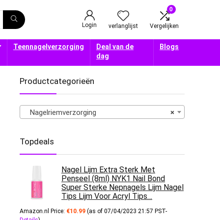
0
Login
verlanglijst
Vergelijken
Teennagelverzorging
Deal van de
Blogs
dag
Productcategorieën
Nagelriemverzorging
×
Topdeals
Nagel Lijm Extra Sterk Met
Penseel (8ml) NYK1 Nail Bond
Super Sterke Nepnagels Lijm Nagel
Tips Lijm Voor Acryl Tips…
Amazon.nl Price:
€
10.99
(as of 07/04/2023 21:57 PST-