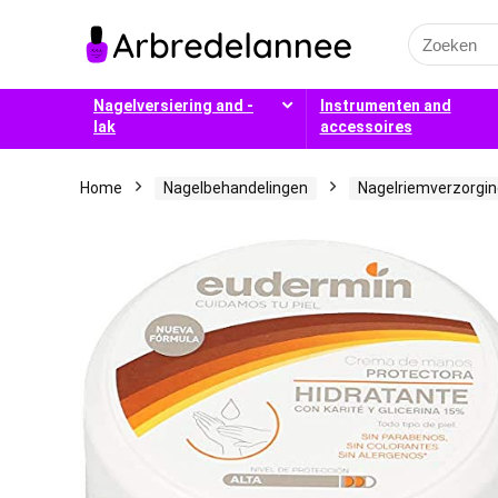
Search
for:
Nagelversiering and -
Instrumenten and
lak
accessoires
Home
Nagelbehandelingen
Nagelriemverzorgin