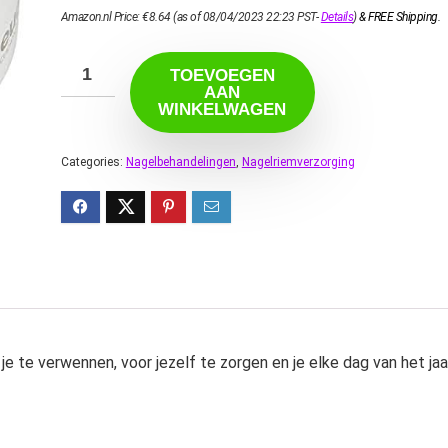
Amazon.nl Price:
€
8.64
(as of 08/04/2023 22:23 PST-
Details
)
&
FREE Shipping
.
TOEVOEGEN
AAN
WINKELWAGEN
Categories:
Nagelbehandelingen
,
Nagelriemverzorging
te verwennen, voor jezelf te zorgen en je elke dag van het jaa