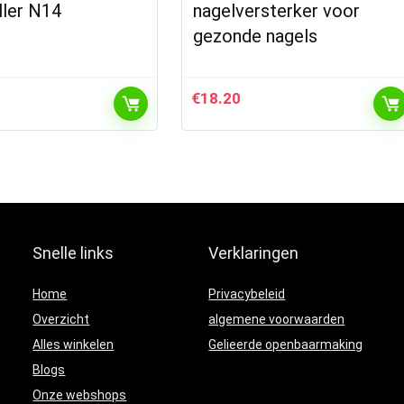
ller N14
nagelversterker voor
gezonde nagels
€
18.20
Snelle links
Verklaringen
Home
Privacybeleid
Overzicht
algemene voorwaarden
Alles winkelen
Gelieerde openbaarmaking
Blogs
Onze webshops