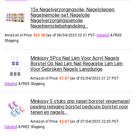
15x Nagelverzorgingsolie, Nageloliepen,
Nagelriemolie-set Nagelolie
Nagelverzorgingspenolie
Nagelriemoliebehandeling…
Amazon.nl Price:
€
15.99
(as of 08/04/2023 22:21 PST-
Details
)
&
FREE
Shipping
.
Minkissy 5Pcs Nail Lijm Voor Acryl Nagels
Borstel Op Nail Lijm Nail Reparatie Lijm Lijm
Voor Gebroken Nagels Langdurige
Amazon.nl Price:
€
7.87
(as of 02/04/2023 21:27 PST-
Details
)
&
FREE Shipping
.
Minkissy 5 stuks grip nagel borstel vingernagel
peeling reiniging borstel pedicure borstel voor
tenen en nagels…
Amazon.nl Price:
€
2.87
(as of 07/04/2023 22:05 PST-
Details
)
&
FREE Shipping
.