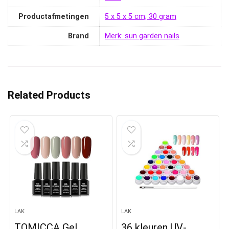
Productafmetingen
‎5 x 5 x 5 cm; 30 gram
Brand
Merk: sun garden nails
Related Products
LAK
LAK
TOMICCA Gel
36 kleuren UV-