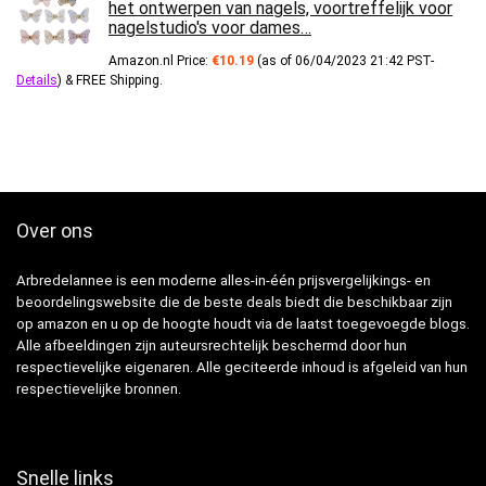
het ontwerpen van nagels, voortreffelijk voor
nagelstudio's voor dames…
Amazon.nl Price:
€
10.19
(as of 06/04/2023 21:42 PST-
Details
)
&
FREE Shipping
.
Over ons
Arbredelannee is een moderne alles-in-één prijsvergelijkings- en
beoordelingswebsite die de beste deals biedt die beschikbaar zijn
op amazon en u op de hoogte houdt via de laatst toegevoegde blogs.
Alle afbeeldingen zijn auteursrechtelijk beschermd door hun
respectievelijke eigenaren. Alle geciteerde inhoud is afgeleid van hun
respectievelijke bronnen.
Snelle links