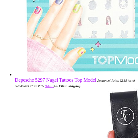
Depesche 5297 Nagel Tattoos Top Model
Amazon.nl Price:
€
2.95
(as of
06/04/2023 21:42 PST-
Details
)
&
FREE Shipping
.