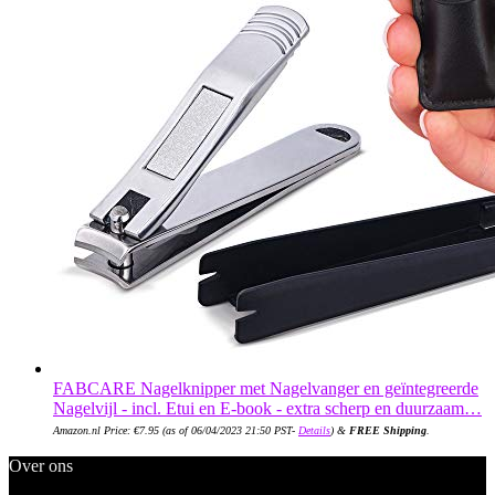
FABCARE Nagelknipper met Nagelvanger en geïntegreerde
Nagelvijl - incl. Etui en E-book - extra scherp en duurzaam…
Amazon.nl Price:
€
7.95
(as of 06/04/2023 21:50 PST-
Details
)
&
FREE Shipping
.
Over ons