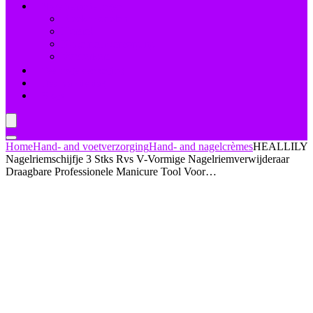
Nagelbehandelingen
Bleekmiddelen
Herstel
Nagelriemverzorging
Versterkers
Teennagelverzorging
Deal van de dag
Blogs
Home
Hand- and voetverzorging
Hand- and nagelcrèmes
HEALLILY
Nagelriemschijfje 3 Stks Rvs V-Vormige Nagelriemverwijderaar
Draagbare Professionele Manicure Tool Voor…