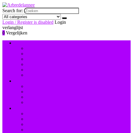
Search for:
Login / Register is disabled
Login
verlanglijst
0
Vergelijken
Nagelversiering and -lak
Accessoires nagelversiering
Instrumenten
Lak
Lakremover
Nagelstudiosets
Valse nagels and accessoires
Instrumenten and accessoires
Nagelboren
Nagelknippers
Nagelscharen
Reinigingsborstels voor nagels
Hand- and voetverzorging
Hand- and nagelcrèmes
Scrubs
Voetbaden
Voetcrèmes