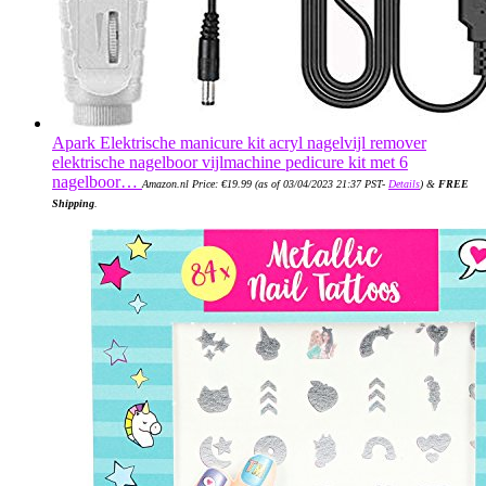
Apark Elektrische manicure kit acryl nagelvijl remover
elektrische nagelboor vijlmachine pedicure kit met 6
nagelboor…
Amazon.nl Price:
€
19.99
(as of 03/04/2023 21:37 PST-
Details
)
&
FREE
Shipping
.