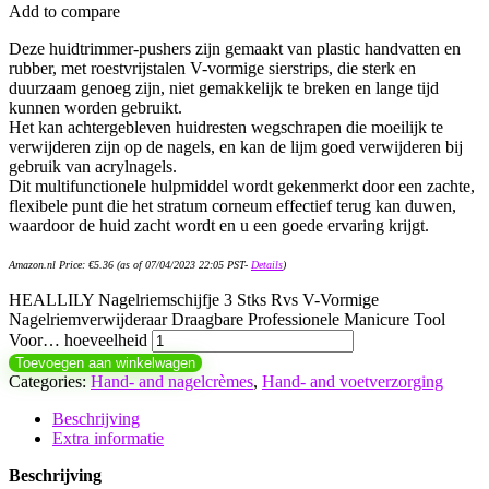
Add to compare
Deze huidtrimmer-pushers zijn gemaakt van plastic handvatten en
rubber, met roestvrijstalen V-vormige sierstrips, die sterk en
duurzaam genoeg zijn, niet gemakkelijk te breken en lange tijd
kunnen worden gebruikt.
Het kan achtergebleven huidresten wegschrapen die moeilijk te
verwijderen zijn op de nagels, en kan de lijm goed verwijderen bij
gebruik van acrylnagels.
Dit multifunctionele hulpmiddel wordt gekenmerkt door een zachte,
flexibele punt die het stratum corneum effectief terug kan duwen,
waardoor de huid zacht wordt en u een goede ervaring krijgt.
Amazon.nl Price:
€
5.36
(as of 07/04/2023 22:05 PST-
Details
)
HEALLILY Nagelriemschijfje 3 Stks Rvs V-Vormige
Nagelriemverwijderaar Draagbare Professionele Manicure Tool
Voor… hoeveelheid
Toevoegen aan winkelwagen
Categories:
Hand- and nagelcrèmes
,
Hand- and voetverzorging
Beschrijving
Extra informatie
Beschrijving