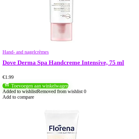
Hand- and nagelcrèmes
Dove Derma Spa Handcreme Intensive, 75 ml
€
1.99
Toevoegen aan winkelwagen
Added to wishlist
Removed from wishlist
0
Add to compare