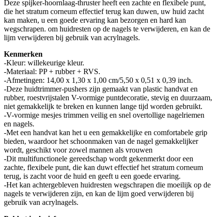
Deze spijker-hoornlaag-thruster heeft een zachte en flexibele punt,
die het stratum corneum effectief terug kan duwen, uw huid zacht
kan maken, u een goede ervaring kan bezorgen en hard kan
wegschrapen. om huidresten op de nagels te verwijderen, en kan de
lijm verwijderen bij gebruik van acrylnagels.
Kenmerken
-Kleur: willekeurige kleur.
-Materiaal: PP + rubber + RVS.
-Afmetingen: 14,00 x 1,30 x 1,00 cm/5,50 x 0,51 x 0,39 inch.
-Deze huidtrimmer-pushers zijn gemaakt van plastic handvat en
rubber, roestvrijstalen V-vormige puntdecoratie, stevig en duurzaam,
niet gemakkelijk te breken en kunnen lange tijd worden gebruikt.
-V-vormige mesjes trimmen veilig en snel overtollige nagelriemen
en nagels.
-Met een handvat kan het u een gemakkelijke en comfortabele grip
bieden, waardoor het schoonmaken van de nagel gemakkelijker
wordt, geschikt voor zowel mannen als vrouwen
-Dit multifunctionele gereedschap wordt gekenmerkt door een
zachte, flexibele punt, die kan duwt effectief het stratum corneum
terug, is zacht voor de huid en geeft u een goede ervaring.
-Het kan achtergebleven huidresten wegschrapen die moeilijk op de
nagels te verwijderen zijn, en kan de lijm goed verwijderen bij
gebruik van acrylnagels.