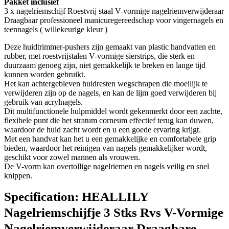
Pakket inclusief
3 x nagelriemschijf Roestvrij staal V-vormige nagelriemverwijderaar
Draagbaar professioneel manicuregereedschap voor vingernagels en
teennagels ( willekeurige kleur )
Deze huidtrimmer-pushers zijn gemaakt van plastic handvatten en
rubber, met roestvrijstalen V-vormige sierstrips, die sterk en
duurzaam genoeg zijn, niet gemakkelijk te breken en lange tijd
kunnen worden gebruikt.
Het kan achtergebleven huidresten wegschrapen die moeilijk te
verwijderen zijn op de nagels, en kan de lijm goed verwijderen bij
gebruik van acrylnagels.
Dit multifunctionele hulpmiddel wordt gekenmerkt door een zachte,
flexibele punt die het stratum corneum effectief terug kan duwen,
waardoor de huid zacht wordt en u een goede ervaring krijgt.
Met een handvat kan het u een gemakkelijke en comfortabele grip
bieden, waardoor het reinigen van nagels gemakkelijker wordt,
geschikt voor zowel mannen als vrouwen.
De V-vorm kan overtollige nagelriemen en nagels veilig en snel
knippen.
Specification:
HEALLILY
Nagelriemschijfje 3 Stks Rvs V-Vormige
Nagelriemverwijderaar Draagbare