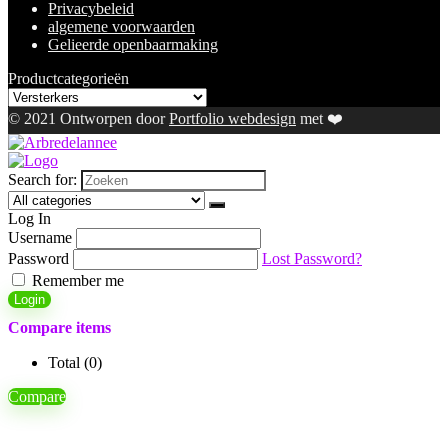
Privacybeleid
algemene voorwaarden
Gelieerde openbaarmaking
Productcategorieën
© 2021 Ontworpen door
Portfolio webdesign
met ❤️
Search for:
Log In
Username
Password
Lost Password?
Remember me
Login
Compare items
Total (
0
)
Compare