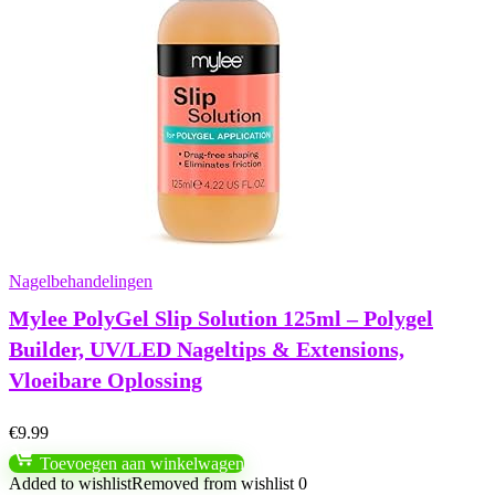
Nagelbehandelingen
Mylee PolyGel Slip Solution 125ml – Polygel
Builder, UV/LED Nageltips & Extensions,
Vloeibare Oplossing
€
9.99
Toevoegen aan winkelwagen
Added to wishlist
Removed from wishlist
0