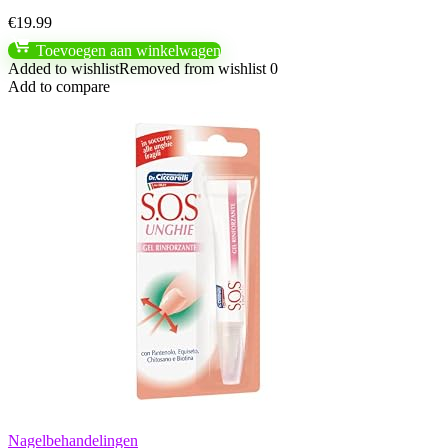
€
19.99
Toevoegen aan winkelwagen
Added to wishlist
Removed from wishlist
0
Add to compare
Nagelbehandelingen