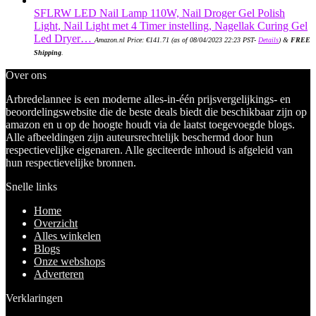
SFLRW LED Nail Lamp 110W, Nail Droger Gel Polish
Light, Nail Light met 4 Timer instelling, Nagellak Curing Gel
Led Dryer…
Amazon.nl Price:
€
141.71
(as of 08/04/2023 22:23 PST-
Details
)
&
FREE
Shipping
.
Over ons
Arbredelannee is een moderne alles-in-één prijsvergelijkings- en
beoordelingswebsite die de beste deals biedt die beschikbaar zijn op
amazon en u op de hoogte houdt via de laatst toegevoegde blogs.
Alle afbeeldingen zijn auteursrechtelijk beschermd door hun
respectievelijke eigenaren. Alle geciteerde inhoud is afgeleid van
hun respectievelijke bronnen.
Snelle links
Home
Overzicht
Alles winkelen
Blogs
Onze webshops
Adverteren
Verklaringen