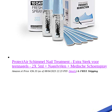
ProtectAir Schimmel Nail Treatment - Extra Sterk voor
teennagels - 2X 5ml + Nagelvijlen + Medische Schoenspray
Amazon.nl Price:
€
36.33
(as of 08/04/2023 22:23 PST-
Details
)
&
FREE Shipping
.