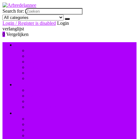
Search for:
Login / Register is disabled
Login
verlanglijst
0
Vergelijken
Nagelversiering and -lak
Accessoires nagelversiering
Instrumenten
Lak
Lakremover
Nagelstudiosets
Valse nagels and accessoires
Instrumenten and accessoires
Nagelboren
Nagelknippers
Nagelscharen
Reinigingsborstels voor nagels
Hand- and voetverzorging
Hand- and nagelcrèmes
Scrubs
Voetbaden
Voetcrèmes