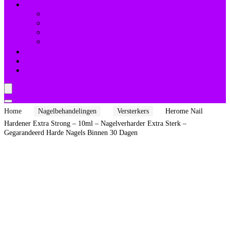
Nagelbehandelingen
Bleekmiddelen
Herstel
Nagelriemverzorging
Versterkers
Teennagelverzorging
Deal van de dag
Blogs
Home
Nagelbehandelingen
Versterkers
Herome Nail
Hardener Extra Strong – 10ml – Nagelverharder Extra Sterk –
Gegarandeerd Harde Nagels Binnen 30 Dagen