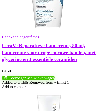
Hand- and nagelcrèmes
CeraVe Reparatieve handcrème, 50 ml,
handcrème voor droge en ruwe handen, met
glycerine en 3 essentiële ceramiden
€
4.50
Toevoegen aan winkelwagen
Added to wishlist
Removed from wishlist
1
Add to compare