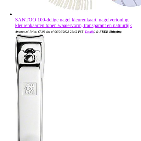
SANTOO 100-delige nagel kleurenkaart, nagelvertoning
kleurenkaarten tonen waaiervorm, transparant en natuurlijk
Amazon.nl Price:
€
7.99
(as of 06/04/2023 21:42 PST-
Details
)
&
FREE Shipping
.