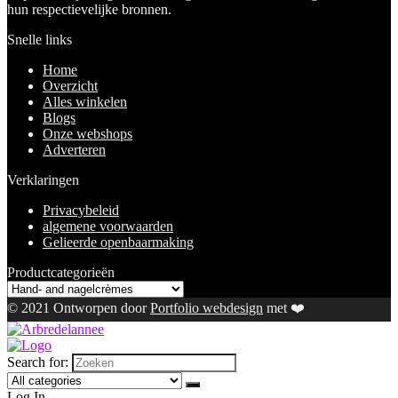
hun respectievelijke bronnen.
Snelle links
Home
Overzicht
Alles winkelen
Blogs
Onze webshops
Adverteren
Verklaringen
Privacybeleid
algemene voorwaarden
Gelieerde openbaarmaking
Productcategorieën
© 2021 Ontworpen door
Portfolio webdesign
met ❤️
Search for:
Log In