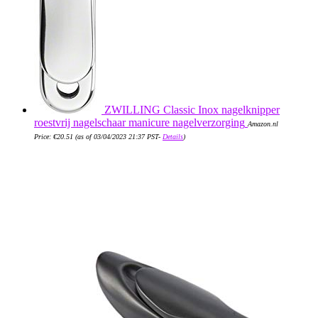
ZWILLING Classic Inox nagelknipper
roestvrij nagelschaar manicure nagelverzorging
Amazon.nl
Price:
€
20.51
(as of 03/04/2023 21:37 PST-
Details
)