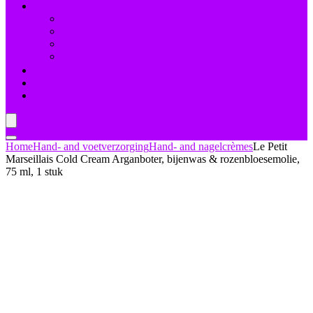
Nagelbehandelingen
Bleekmiddelen
Herstel
Nagelriemverzorging
Versterkers
Teennagelverzorging
Deal van de dag
Blogs
Home
Hand- and voetverzorging
Hand- and nagelcrèmes
Le Petit
Marseillais Cold Cream Arganboter, bijenwas & rozenbloesemolie,
75 ml, 1 stuk