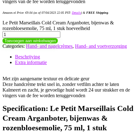
vingers van de fee worden teruggevonden
Amazon.nl Price:
€
9.04
(as of 07/04/2023 22:05 PST-
Details
)
&
FREE Shipping
.
Le Petit Marseillais Cold Cream Arganboter, bijenwas &
rozenbloesemolie, 75 ml, 1 stuk hoeveelheid
Toevoegen aan winkelwagen
Categories:
Hand- and nagelcrèmes
,
Hand- and voetverzorging
Beschrijving
Extra informatie
Met zijn aangename textuur en delicate geur
Deze handcrème trekt snel in, zonder vetfilm achter te laten
Kalmeert en zacht, je gevoelige huid wordt 24 uur strakker en de
vingers van de fee worden teruggevonden
Specification:
Le Petit Marseillais Cold
Cream Arganboter, bijenwas &
rozenbloesemolie, 75 ml, 1 stuk