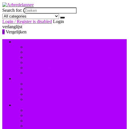
Search for:
Login / Register is disabled
Login
verlanglijst
0
Vergelijken
Nagelversiering and -lak
Accessoires nagelversiering
Instrumenten
Lak
Lakremover
Nagelstudiosets
Valse nagels and accessoires
Instrumenten and accessoires
Nagelboren
Nagelknippers
Nagelscharen
Reinigingsborstels voor nagels
Hand- and voetverzorging
Hand- and nagelcrèmes
Scrubs
Voetbaden
Voetcrèmes