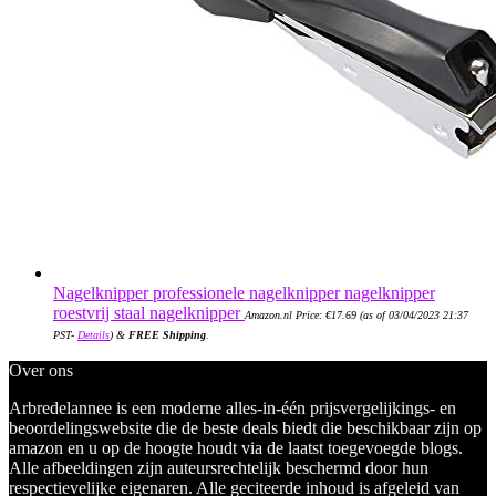
Nagelknipper professionele nagelknipper nagelknipper
roestvrij staal nagelknipper
Amazon.nl Price:
€
17.69
(as of 03/04/2023 21:37
PST-
Details
)
&
FREE Shipping
.
Over ons
Arbredelannee is een moderne alles-in-één prijsvergelijkings- en
beoordelingswebsite die de beste deals biedt die beschikbaar zijn op
amazon en u op de hoogte houdt via de laatst toegevoegde blogs.
Alle afbeeldingen zijn auteursrechtelijk beschermd door hun
respectievelijke eigenaren. Alle geciteerde inhoud is afgeleid van