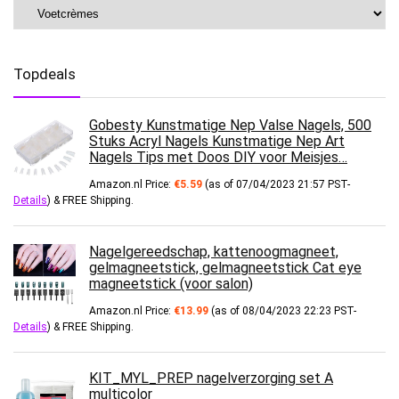
Topdeals
Gobesty Kunstmatige Nep Valse Nagels, 500
Stuks Acryl Nagels Kunstmatige Nep Art
Nagels Tips met Doos DIY voor Meisjes…
Amazon.nl Price:
€
5.59
(as of 07/04/2023 21:57 PST-
Details
)
&
FREE Shipping
.
Nagelgereedschap, kattenoogmagneet,
gelmagneetstick, gelmagneetstick Cat eye
magneetstick (voor salon)
Amazon.nl Price:
€
13.99
(as of 08/04/2023 22:23 PST-
Details
)
&
FREE Shipping
.
KIT_MYL_PREP nagelverzorging set A
multicolor