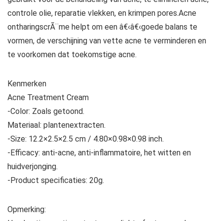
controle olie, reparatie vlekken, en krimpen pores.Acne
ontharingscrÃ¨me helpt om een â€‹â€‹goede balans te
vormen, de verschijning van vette acne te verminderen en
te voorkomen dat toekomstige acne.
Kenmerken
Acne Treatment Cream
-Color: Zoals getoond.
Materiaal: plantenextracten.
-Size: 12.2×2.5×2.5 cm / 4.80×0.98×0.98 inch.
-Efficacy: anti-acne, anti-inflammatoire, het witten en
huidverjonging.
-Product specificaties: 20g.
Opmerking: