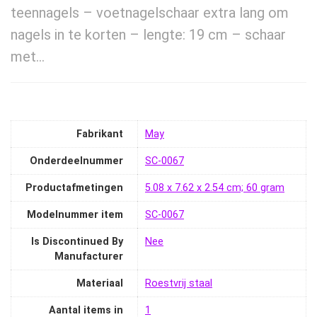
teennagels – voetnagelschaar extra lang om
nagels in te korten – lengte: 19 cm – schaar
met…
Fabrikant
‎May
Onderdeelnummer
‎SC-0067
Productafmetingen
‎5.08 x 7.62 x 2.54 cm; 60 gram
Modelnummer item
‎SC-0067
Is Discontinued By
‎Nee
Manufacturer
Materiaal
‎Roestvrij staal
Aantal items in
‎1