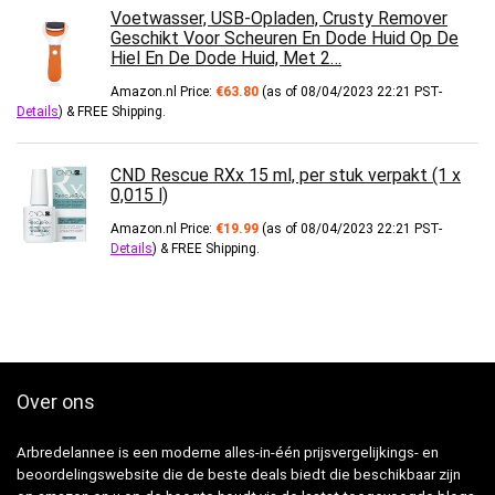
Voetwasser, USB-Opladen, Crusty Remover
Geschikt Voor Scheuren En Dode Huid Op De
Hiel En De Dode Huid, Met 2…
Amazon.nl Price:
€
63.80
(as of 08/04/2023 22:21 PST-
Details
)
&
FREE Shipping
.
CND Rescue RXx 15 ml, per stuk verpakt (1 x
0,015 l)
Amazon.nl Price:
€
19.99
(as of 08/04/2023 22:21 PST-
Details
)
&
FREE Shipping
.
Over ons
Arbredelannee is een moderne alles-in-één prijsvergelijkings- en
beoordelingswebsite die de beste deals biedt die beschikbaar zijn