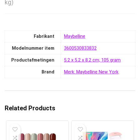
kg)
Fabrikant
‎Maybelline
Modelnummer item
‎3600530833832
Productafmetingen
‎5.2 x 5.2 x 8.2 cm; 105 gram
Brand
Merk: Maybelline New York
Related Products