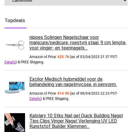
Topdeals
nippes Solingen Nagelschaar voor
manicure/pedicure, roestvrij staal, 9 cm lengte,
voor vinger- en teennagels…
Amazon.nl Price:
€
25.76
(as of 03/04/2023 21:37 PST-
Details
)
&
FREE Shipping
.
Excilor Medisch hulpmiddel voor de
behandeling van nagelmycose, in penvorm.
Amazon.nl Price:
€
14.90
(as of 08/04/2023 22:23 PST-
Details
)
&
FREE Shipping
.
Kalolary 10 Stks Nail gel Quick Building Nagel
Tips Clips Vinger Nagel Verlenging UV LED
Kunststof Builder Klemmen…