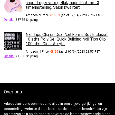
nageldroger voor gellak, nagellicht met 3
timerinstelling, Salon kwaliteit…
Amazon.nl Price:
€
15.59
(as of 07/04/2023 21:57 PST-
Details
)
&
FREE Shipping
.
Nail Tips Clip en Dual Nail Forms Set Inclusief
10 stks Poly Gel Quick Building Nail Tips Clip,
100 stks Clear Acryl…
Amazon.nl Price:
€
8.99
(as of 07/04/2023 21:57 PST-
Details
)
&
FREE Shipping
.
Over ons
Arbredelannee is een moderne alles-in-één prijsvergelijkings- en
beoordelingswebsite die de beste deals biedt die beschikbaar zijn
op amazon en u op de hoogte houdt via de laatst toegevoegde blogs.