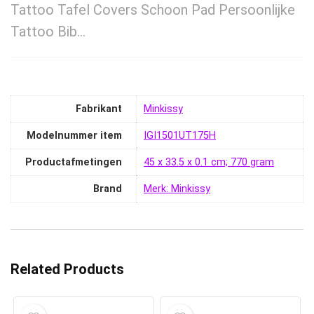
Tattoo Tafel Covers Schoon Pad Persoonlijke
Tattoo Bib…
Fabrikant
‎Minkissy
Modelnummer item
‎IGI1501UT175H
Productafmetingen
‎45 x 33.5 x 0.1 cm; 770 gram
Brand
Merk: Minkissy
Related Products