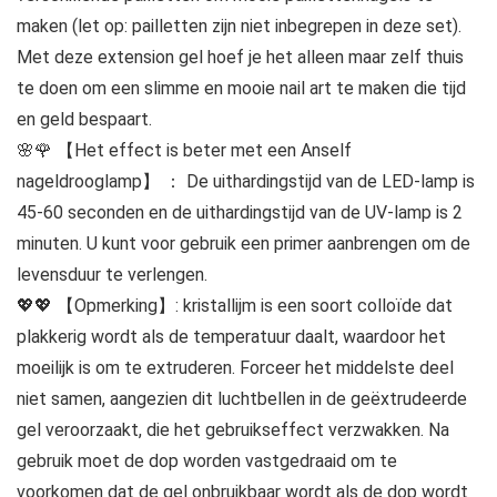
maken (let op: pailletten zijn niet inbegrepen in deze set).
Met deze extension gel hoef je het alleen maar zelf thuis
te doen om een ​​slimme en mooie nail art te maken die tijd
en geld bespaart.
🌸🌹 【Het effect is beter met een Anself
nageldrooglamp】 ： De uithardingstijd van de LED-lamp is
45-60 seconden en de uithardingstijd van de UV-lamp is 2
minuten. U kunt voor gebruik een primer aanbrengen om de
levensduur te verlengen.
💖💖 【Opmerking】: kristallijm is een soort colloïde dat
plakkerig wordt als de temperatuur daalt, waardoor het
moeilijk is om te extruderen. Forceer het middelste deel
niet samen, aangezien dit luchtbellen in de geëxtrudeerde
gel veroorzaakt, die het gebruikseffect verzwakken. Na
gebruik moet de dop worden vastgedraaid om te
voorkomen dat de gel onbruikbaar wordt als de dop wordt