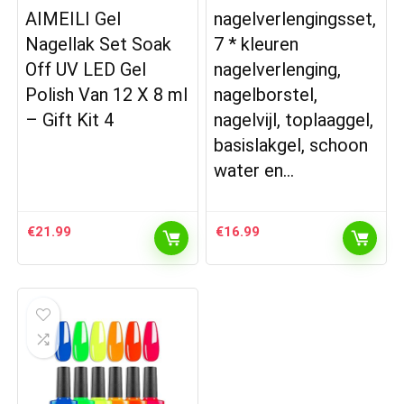
AIMEILI Gel
nagelverlengingsset,
Nagellak Set Soak
7 * kleuren
Off UV LED Gel
nagelverlenging,
Polish Van 12 X 8 ml
nagelborstel,
– Gift Kit 4
nagelvijl, toplaaggel,
basislakgel, schoon
water en…
€
21.99
€
16.99