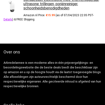
ultrasone trillingen, poriënreiniger,
schoonheidsbenodigdheden
Amazon.nl Price:
€
15.99
(as of 07/04/2023 22:05 PST-
Details
)
&
FREE Shipping
.
Over ons
Arbredelannee is een moderne alles-in-één prijsvergelijkings- en
beoordelingswebsite die de beste deals biedt die beschikbaar zijn
op amazon en u op de hoogte houdt via de laatst toegevoegde blogs.
Alle afbeeldingen zijn auteursrechtelijk beschermd door hun
respectievelijke eigenaren. Alle geciteerde inhoud is afgeleid van hun
respectievelijke bronnen.