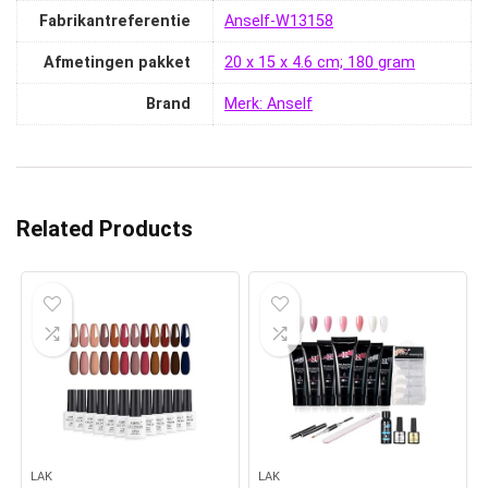
Fabrikantreferentie
‎Anself-W13158
Afmetingen pakket
‎20 x 15 x 4.6 cm; 180 gram
Brand
Merk: Anself
Related Products
LAK
LAK