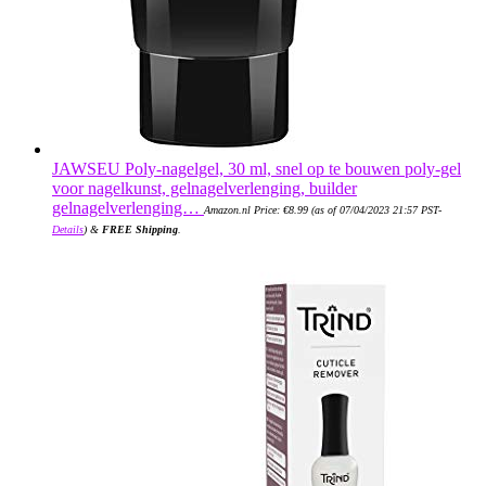
JAWSEU Poly-nagelgel, 30 ml, snel op te bouwen poly-gel
voor nagelkunst, gelnagelverlenging, builder
gelnagelverlenging…
Amazon.nl Price:
€
8.99
(as of 07/04/2023 21:57 PST-
Details
)
&
FREE Shipping
.