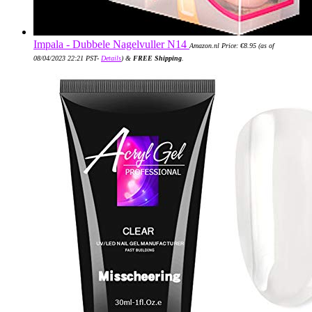
Impala - Dubbele Nagelvuller N14
Amazon.nl Price:
€
8.95
(as of
08/04/2023 22:21 PST-
Details
)
&
FREE Shipping
.