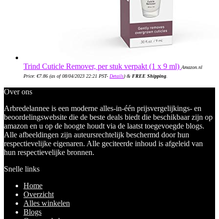
Trind Cuticle Remover, per stuk verpakt (1 x 9 ml)
Amazon.nl
Price:
€
7.86
(as of 08/04/2023 22:21 PST-
Details
)
&
FREE Shipping
.
Over ons
Arbredelannee is een moderne alles-in-één prijsvergelijkings- en
beoordelingswebsite die de beste deals biedt die beschikbaar zijn op
amazon en u op de hoogte houdt via de laatst toegevoegde blogs.
Alle afbeeldingen zijn auteursrechtelijk beschermd door hun
respectievelijke eigenaren. Alle geciteerde inhoud is afgeleid van
hun respectievelijke bronnen.
Snelle links
Home
Overzicht
Alles winkelen
Blogs