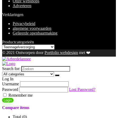
Onze webshops
Adverteren
Verklaringen
Privacybeleid
algemene voorwaarden
Gelieerde openbaarmaking
Productcategorieën
© 2021 Ontworpen door
Portfolio webdesign
met ❤️
Search for:
Log In
Username
Password
Lost Password?
Remember me
Login
Compare items
Total (
0
)