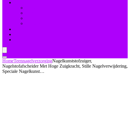
Nagelbehandelingen
Bleekmiddelen
Herstel
Nagelriemverzorging
Versterkers
Teennagelverzorging
Deal van de dag
Blogs
Home
Teennagelverzorging
Nagelkunststofzuiger,
Nagelstofafscheider Met Hoge Zuigkracht, Stille Nagelverwijdering,
Speciale Nagelkunst…