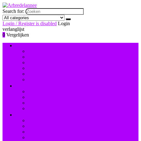
Search for:
Login / Register is disabled
Login
verlanglijst
0
Vergelijken
Nagelversiering and -lak
Accessoires nagelversiering
Instrumenten
Lak
Lakremover
Nagelstudiosets
Valse nagels and accessoires
Instrumenten and accessoires
Nagelboren
Nagelknippers
Nagelscharen
Reinigingsborstels voor nagels
Hand- and voetverzorging
Hand- and nagelcrèmes
Scrubs
Voetbaden
Voetcrèmes