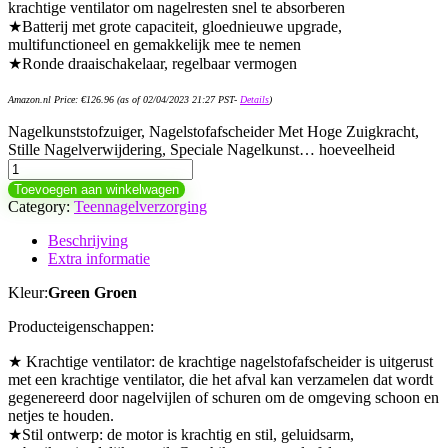
krachtige ventilator om nagelresten snel te absorberen
★Batterij met grote capaciteit, gloednieuwe upgrade,
multifunctioneel en gemakkelijk mee te nemen
★Ronde draaischakelaar, regelbaar vermogen
Amazon.nl Price:
€
126.96
(as of 02/04/2023 21:27 PST-
Details
)
Nagelkunststofzuiger, Nagelstofafscheider Met Hoge Zuigkracht,
Stille Nagelverwijdering, Speciale Nagelkunst… hoeveelheid
Toevoegen aan winkelwagen
Category:
Teennagelverzorging
Beschrijving
Extra informatie
Kleur:
Green Groen
Producteigenschappen:
★ Krachtige ventilator: de krachtige nagelstofafscheider is uitgerust
met een krachtige ventilator, die het afval kan verzamelen dat wordt
gegenereerd door nagelvijlen of schuren om de omgeving schoon en
netjes te houden.
★Stil ontwerp: de motor is krachtig en stil, geluidsarm,