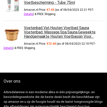
Voetbescherming - Tube 75ml
Amazon.nl Price:
€
7.65
(as of 08/04/2023 22:21 PST-
Details
)
&
FREE Shipping
.
Voetenbad Vat,Houten Voetbad Sauna
Voetenbad, Massage,Spa,Sauna,Geweekte
Handgemaakte Houten Voetbassin Voor…
Amazon.nl Price:
€
72.48
(as of 08/04/2023 22:18 PST-
Details
)
&
FREE Shipping
.
Over ons
Arbredelannee is een moderne alles-in-één prijsvergelijkings- en
beoordelingswebsite die de beste deals biedt die beschikbaar zijn
op amazon en u op de hoogte houdt via de laatst toegevoegde blogs.
Alle afbeeldingen zijn auteursrechtelijk beschermd door hun