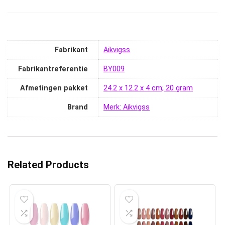
Fabrikant
‎Aikvigss
Fabrikantreferentie
‎BY009
Afmetingen pakket
‎24.2 x 12.2 x 4 cm; 20 gram
Brand
Merk: Aikvigss
Related Products