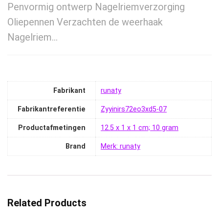
Penvormig ontwerp Nagelriemverzorging
Oliepennen Verzachten de weerhaak
Nagelriem…
Fabrikant
‎runaty
Fabrikantreferentie
‎Zyyinirs72eo3xd5-07
Productafmetingen
‎12.5 x 1 x 1 cm; 10 gram
Brand
Merk: runaty
Related Products