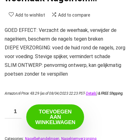
Add to wishlist
Add to compare
GOED EFFECT: Verzacht de weerhaak, verwijder de
nagelriem, bescherm de nagels tegen breken
DIEPE VERZORGING: voed de huid rond de nagels, zorg
voor voeding. Stevige spijker, vermindert schade
SLIM ONTWERP: penvormig ontwerp, kan gelijkmatig
poetsen zonder te verspillen
Amazon.nl Price:
€
8.29
(as of 08/04/2023 22:23 PST-
Details
)
&
FREE Shipping
.
TOEVOEGEN
AAN
WINKELWAGEN
Categories:
Nagelbehandelingen
,
Nagelriemverzorging