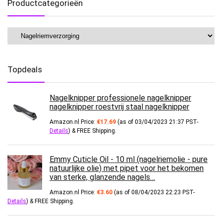
Productcategorieën
Topdeals
Nagelknipper professionele nagelknipper
nagelknipper roestvrij staal nagelknipper
Amazon.nl Price:
€
17.69
(as of 03/04/2023 21:37 PST-
Details
)
&
FREE Shipping
.
Emmy Cuticle Oil - 10 ml (nagelriemolie - pure
natuurlijke olie) met pipet voor het bekomen
van sterke, glanzende nagels…
Amazon.nl Price:
€
3.60
(as of 08/04/2023 22:23 PST-
Details
)
&
FREE Shipping
.