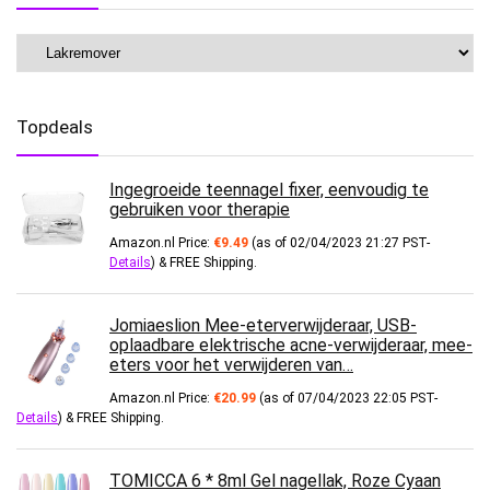
Topdeals
Ingegroeide teennagel fixer, eenvoudig te
gebruiken voor therapie
Amazon.nl Price:
€
9.49
(as of 02/04/2023 21:27 PST-
Details
)
&
FREE Shipping
.
Jomiaeslion Mee-eterverwijderaar, USB-
oplaadbare elektrische acne-verwijderaar, mee-
eters voor het verwijderen van…
Amazon.nl Price:
€
20.99
(as of 07/04/2023 22:05 PST-
Details
)
&
FREE Shipping
.
TOMICCA 6 * 8ml Gel nagellak, Roze Cyaan