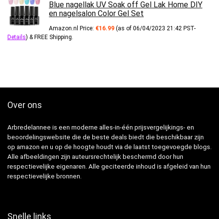
Blue nagellak UV Soak off Gel Lak Home DIY
en nagelsalon Color Gel Set
Amazon.nl Price:
€
16.99
(as of 06/04/2023 21:42 PST-
Details
)
&
FREE Shipping
.
Over ons
Arbredelannee is een moderne alles-in-één prijsvergelijkings- en
beoordelingswebsite die de beste deals biedt die beschikbaar zijn
op amazon en u op de hoogte houdt via de laatst toegevoegde blogs.
Alle afbeeldingen zijn auteursrechtelijk beschermd door hun
respectievelijke eigenaren. Alle geciteerde inhoud is afgeleid van hun
respectievelijke bronnen.
Snelle links