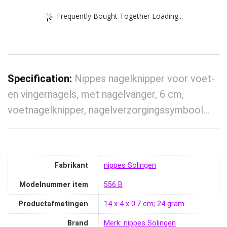
Frequently Bought Together Loading...
Specification:
Nippes nagelknipper voor voet-
en vingernagels, met nagelvanger, 6 cm,
voetnagelknipper, nagelverzorgingssymbool…
Fabrikant
‎nippes Solingen
Modelnummer item
‎556 B
Productafmetingen
‎14 x 4 x 0.7 cm; 24 gram
Brand
Merk: nippes Solingen