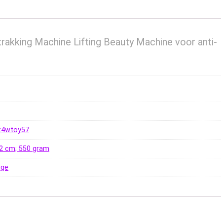
rakking Machine Lifting Beauty Machine voor anti-
uz4wtoy57
 12 cm; 550 gram
ige