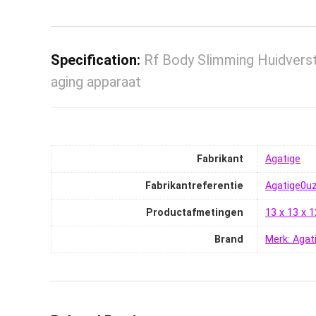
Specification:
Rf Body Slimming Huidverst
aging apparaat
Fabrikant
‎Agatige
Fabrikantreferentie
‎Agatige0
Productafmetingen
‎13 x 13 x
Brand
Merk: Agat