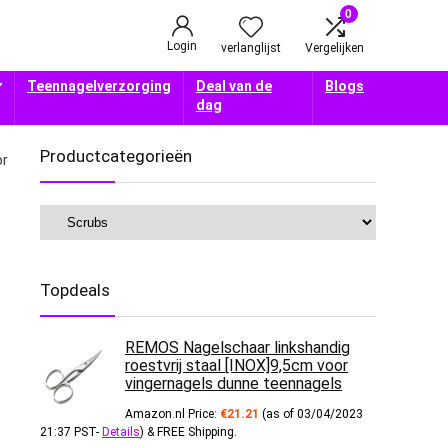
0
Login
verlanglijst
Vergelijken
Teennagelverzorging
Deal van de
Blogs
dag
Productcategorieën
or
Topdeals
REMOS Nagelschaar linkshandig
roestvrij staal [INOX]9,5cm voor
vingernagels dunne teennagels
Amazon.nl Price:
€
21.21
(as of 03/04/2023
21:37 PST-
Details
)
&
FREE Shipping
.