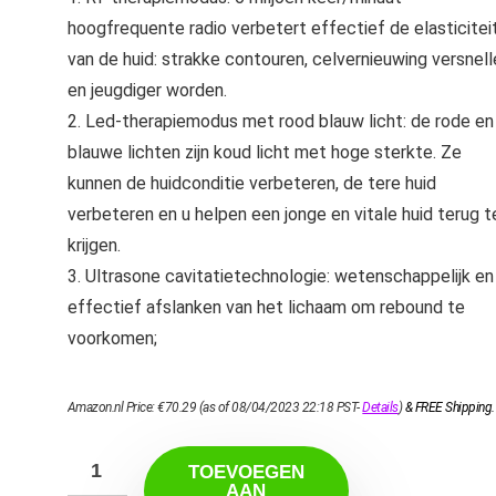
hoogfrequente radio verbetert effectief de elasticitei
van de huid: strakke contouren, celvernieuwing versnell
en jeugdiger worden.
2. Led-therapiemodus met rood blauw licht: de rode en
blauwe lichten zijn koud licht met hoge sterkte. Ze
kunnen de huidconditie verbeteren, de tere huid
verbeteren en u helpen een jonge en vitale huid terug t
krijgen.
3. Ultrasone cavitatietechnologie: wetenschappelijk en
effectief afslanken van het lichaam om rebound te
voorkomen;
Amazon.nl Price:
€
70.29
(as of 08/04/2023 22:18 PST-
Details
)
&
FREE Shipping
.
TOEVOEGEN
AAN