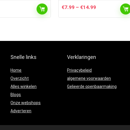
Prijsklasse:
€
7.99
–
€
14.99
€7.99
tot
€14.99
Snelle links
Verklaringen
Home
Privacybeleid
Overzicht
algemene voorwaarden
Alles winkelen
Gelieerde openbaarmaking
Blogs
Onze webshops
Adverteren