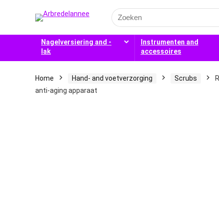
Search
for:
Nagelversiering and -
Instrumenten and
lak
accessoires
Home
Hand- and voetverzorging
Scrubs
R
anti-aging apparaat