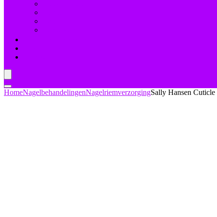
Bleekmiddelen
Herstel
Nagelriemverzorging
Versterkers
Teennagelverzorging
Deal van de dag
Blogs
Home
Nagelbehandelingen
Nagelriemverzorging
Sally Hansen Cuticle