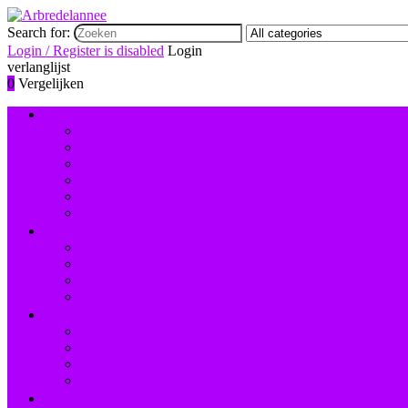
Search for:
Login / Register is disabled
Login
verlanglijst
0
Vergelijken
Nagelversiering and -lak
Accessoires nagelversiering
Instrumenten
Lak
Lakremover
Nagelstudiosets
Valse nagels and accessoires
Instrumenten and accessoires
Nagelboren
Nagelknippers
Nagelscharen
Reinigingsborstels voor nagels
Hand- and voetverzorging
Hand- and nagelcrèmes
Scrubs
Voetbaden
Voetcrèmes
Nagelbehandelingen