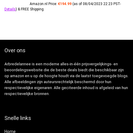
Amazon.nl Price:
€
194.99
(as of 08/04/2023 22:23 PST-
Details
)
&
FREE Shipping
.
Over ons
Arbredelannee is een moderne alles-in-één prijsvergelijkings- en
beoordelingswebsite die de beste deals biedt die beschikbaar zijn
op amazon en u op de hoogte houdt via de laatst toegevoegde blogs.
Alle afbeeldingen zijn auteursrechtelijk beschermd door hun
respectievelijke eigenaren. Alle geciteerde inhoud is afgeleid van hun
respectievelijke bronnen.
Snelle links
Home