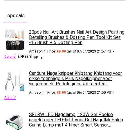
Topdeals
20pcs Nail Art Brushes Nail Art Design Painting
Detailing Brushes & Dotting Pen Tool Kit Set
-15 Brush + 5 Dotting Pen
Amazon.nl Price:
€
9.99
(as of 07/04/2023 21:57 PST-
Details
)
&
FREE Shipping
.
Candure Nagelknipper Kniptang Kniptang voor
dikke teennagels Plus Nagelknipper voor
vingernagels Podologie-instrumenten…
Amazon.nl Price:
€
8.99
(as of 06/04/2023 21:50 PST-
Details
)
SFLRW LED Nagelamp, 120W Gel Poolse
nageldroger LED-licht voor Gel Nagellak Salon
Curing Lamp met 4 timer Smart Sensor…