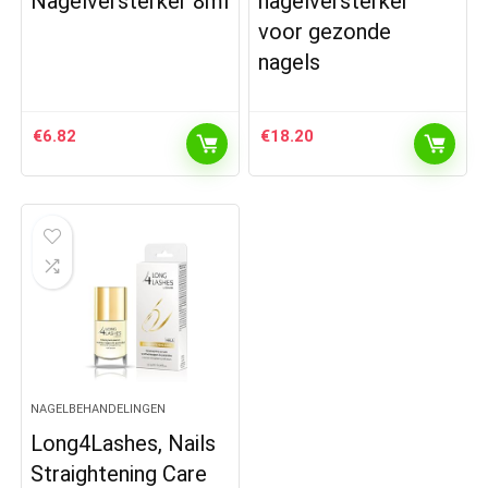
Nagelversterker 8ml
nagelversterker
voor gezonde
nagels
€
6.82
€
18.20
NAGELBEHANDELINGEN
Long4Lashes, Nails
Straightening Care