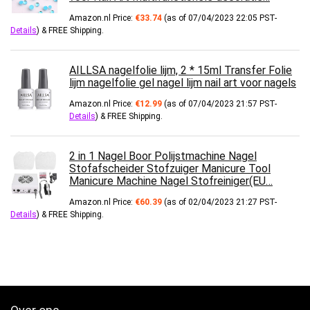
Amazon.nl Price:
€
33.74
(as of 07/04/2023 22:05 PST-
Details
)
&
FREE Shipping
.
AILLSA nagelfolie lijm, 2 * 15ml Transfer Folie
lijm nagelfolie gel nagel lijm nail art voor nagels
Amazon.nl Price:
€
12.99
(as of 07/04/2023 21:57 PST-
Details
)
&
FREE Shipping
.
2 in 1 Nagel Boor Polijstmachine Nagel
Stofafscheider Stofzuiger Manicure Tool
Manicure Machine Nagel Stofreiniger(EU…
Amazon.nl Price:
€
60.39
(as of 02/04/2023 21:27 PST-
Details
)
&
FREE Shipping
.