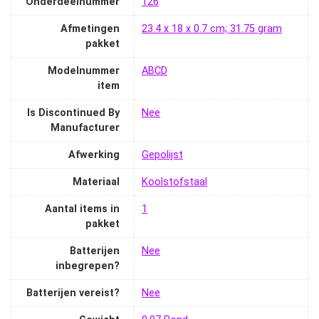
Onderdeelnummer
‎126
Afmetingen
‎23.4 x 18 x 0.7 cm; 31.75 gram
pakket
Modelnummer
‎ABCD
item
Is Discontinued By
‎Nee
Manufacturer
Afwerking
‎Gepolijst
Materiaal
‎Koolstofstaal
Aantal items in
‎1
pakket
Batterijen
‎Nee
inbegrepen?
Batterijen vereist?
‎Nee