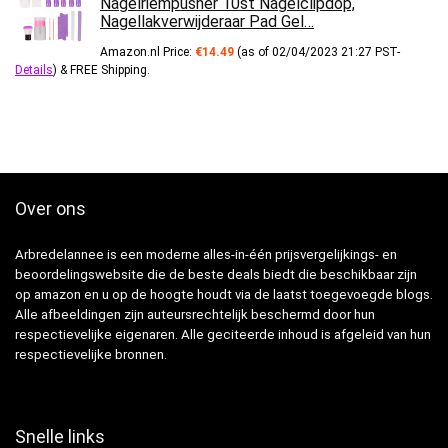
Nagelriempusher 10st Nagelclipdop,
Nagellakverwijderaar Pad Gel…
Amazon.nl Price:
€
14.49
(as of 02/04/2023 21:27 PST-
Details
)
&
FREE Shipping
.
Over ons
Arbredelannee is een moderne alles-in-één prijsvergelijkings- en
beoordelingswebsite die de beste deals biedt die beschikbaar zijn
op amazon en u op de hoogte houdt via de laatst toegevoegde blogs.
Alle afbeeldingen zijn auteursrechtelijk beschermd door hun
respectievelijke eigenaren. Alle geciteerde inhoud is afgeleid van hun
respectievelijke bronnen.
Snelle links