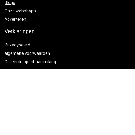
Blogs
Onze webshops
Adverteren
Verklaringen
Privacybeleid
algemene voorwaarden
Gelieerde openbaarmaking
Productcategorieën