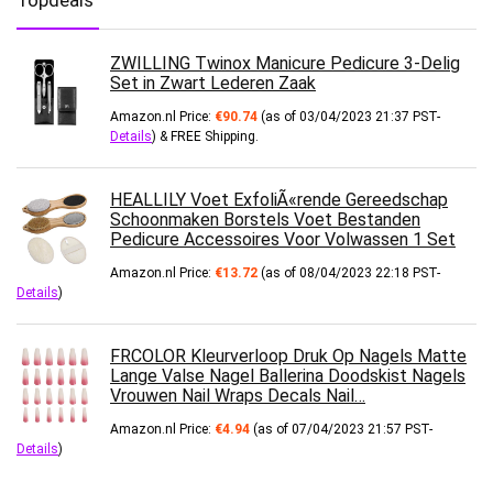
ZWILLING Twinox Manicure Pedicure 3-Delig
Set in Zwart Lederen Zaak
Amazon.nl Price:
€
90.74
(as of 03/04/2023 21:37 PST-
Details
)
&
FREE Shipping
.
HEALLILY Voet ExfoliÃ«rende Gereedschap
Schoonmaken Borstels Voet Bestanden
Pedicure Accessoires Voor Volwassen 1 Set
Amazon.nl Price:
€
13.72
(as of 08/04/2023 22:18 PST-
Details
)
FRCOLOR Kleurverloop Druk Op Nagels Matte
Lange Valse Nagel Ballerina Doodskist Nagels
Vrouwen Nail Wraps Decals Nail…
Amazon.nl Price:
€
4.94
(as of 07/04/2023 21:57 PST-
Details
)