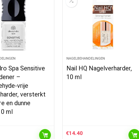
DELINGEN
NAGELBEHANDELINGEN
ro Spa Sensitive
Nail HQ Nagelverharder,
rdener –
10 ml
hyde-vrije
harder, versterkt
re en dunne
10 ml
€
14.40