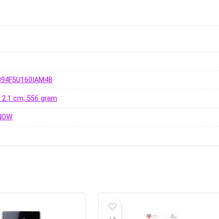
094F5U160IAM48
 x 2.1 cm; 556 gram
RNOW