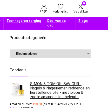
0
Login
verlanglijst
Vergelijken
Teennagelverzorging
Deal van de
Blogs
dag
Productcategorieën
Topdeals
SIMON & TOM OIL SAVIOUR -
Nagels & Nagelriemen reddende en
herstellende olie - met jojoba &
zoete amandelolie - helend…
Amazon.nl Price:
€
13.80
(as of 08/04/2023 22:21 PST-