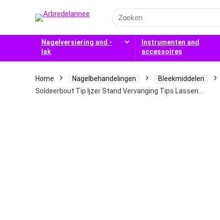
Search
for:
Nagelversiering and -
Instrumenten and
lak
accessoires
Home
Nagelbehandelingen
Bleekmiddelen
Soldeerbout Tip Ijzer Stand Vervanging Tips Lassen…