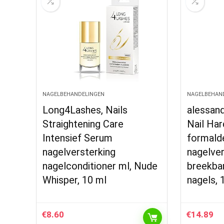
NAGELBEHANDELINGEN
NAGELBEHAN
Long4Lashes, Nails
alessand
Straightening Care
Nail Ha
Intensief Serum
formalde
nagelversterking
nagelver
nagelconditioner ml, Nude
breekba
Whisper, 10 ml
nagels, 
€
8.60
€
14.89