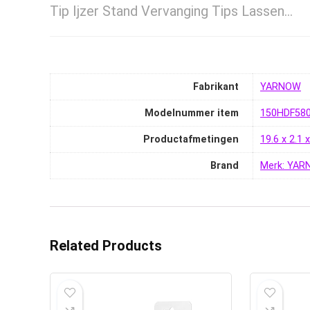
Tip Ijzer Stand Vervanging Tips Lassen…
Fabrikant
‎YARNOW
Modelnummer item
‎150HDF58
Productafmetingen
‎19.6 x 2.1
Brand
Merk: YA
Related Products