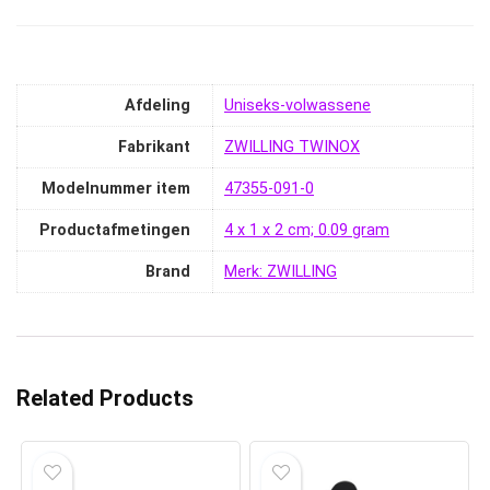
Afdeling
‎Uniseks-volwassene
Fabrikant
‎ZWILLING TWINOX
Modelnummer item
‎47355-091-0
Productafmetingen
‎4 x 1 x 2 cm; 0.09 gram
Brand
Merk: ZWILLING
Related Products