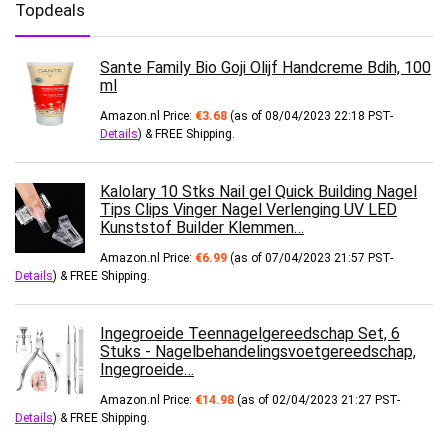
Topdeals
Sante Family Bio Goji Olijf Handcreme Bdih, 100
ml
Amazon.nl Price:
€
3.68
(as of 08/04/2023 22:18 PST-
Details
)
&
FREE Shipping
.
Kalolary 10 Stks Nail gel Quick Building Nagel
Tips Clips Vinger Nagel Verlenging UV LED
Kunststof Builder Klemmen…
Amazon.nl Price:
€
6.99
(as of 07/04/2023 21:57 PST-
Details
)
&
FREE Shipping
.
Ingegroeide Teennagelgereedschap Set, 6
Stuks - Nagelbehandelingsvoetgereedschap,
Ingegroeide…
Amazon.nl Price:
€
14.98
(as of 02/04/2023 21:27 PST-
Details
)
&
FREE Shipping
.