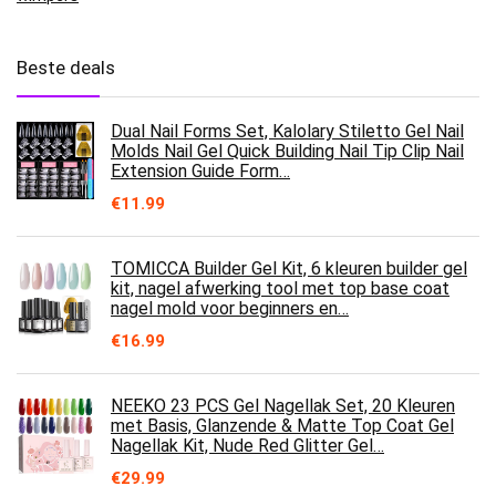
Beste deals
Dual Nail Forms Set, Kalolary Stiletto Gel Nail
Molds Nail Gel Quick Building Nail Tip Clip Nail
Extension Guide Form…
€
11.99
TOMICCA Builder Gel Kit, 6 kleuren builder gel
kit, nagel afwerking tool met top base coat
nagel mold voor beginners en…
€
16.99
NEEKO 23 PCS Gel Nagellak Set, 20 Kleuren
met Basis, Glanzende & Matte Top Coat Gel
Nagellak Kit, Nude Red Glitter Gel…
€
29.99