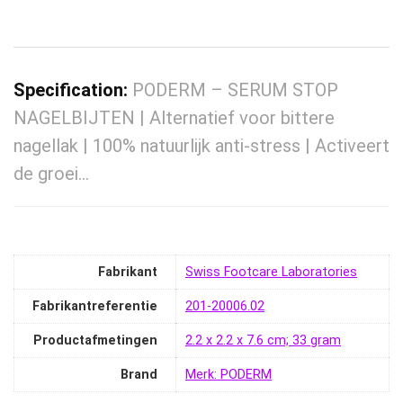
Specification:
PODERM – SERUM STOP
NAGELBIJTEN | Alternatief voor bittere
nagellak | 100% natuurlijk anti-stress | Activeert
de groei…
Fabrikant
‎Swiss Footcare Laboratories
Fabrikantreferentie
‎201-20006.02
Productafmetingen
‎2.2 x 2.2 x 7.6 cm; 33 gram
Brand
Merk: PODERM