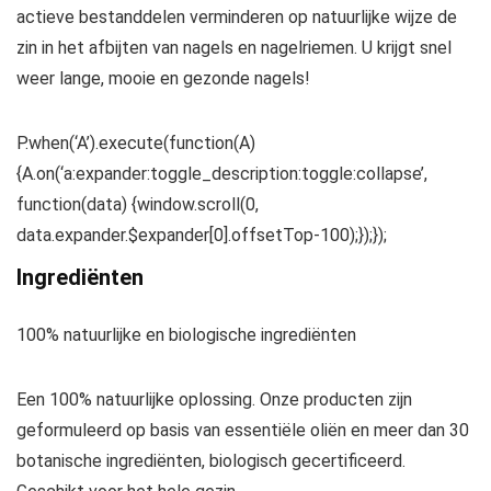
actieve bestanddelen verminderen op natuurlijke wijze de
zin in het afbijten van nagels en nagelriemen. U krijgt snel
weer lange, mooie en gezonde nagels!
P.when(‘A’).execute(function(A)
{A.on(‘a:expander:toggle_description:toggle:collapse’,
function(data) {window.scroll(0,
data.expander.$expander[0].offsetTop-100);});});
Ingrediënten
100% natuurlijke en biologische ingrediënten
Een 100% natuurlijke oplossing. Onze producten zijn
geformuleerd op basis van essentiële oliën en meer dan 30
botanische ingrediënten, biologisch gecertificeerd.