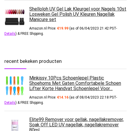
Shelloloh UV Gel Lak Kleurgel voor Nagels 10st
Losweken Gel Polish UV Kleuren Nagellak
Manicure set
Amazon.nl Price:
€
19.99
(as of 06/04/2023 21:42 PST-
Details
)
&
FREE Shipping
.
recent bekeken producten
Minkissy 10Pcs Schoenlepel Plastic
Shoehorns Met Gaten Comfortabele Schoen
Lifter Korte Handvat Schoenlepel Voor…
Amazon.nl Price:
€
14.16
(as of 08/04/2023 22:18 PST-
Details
)
&
FREE Shipping
.
Elite99 Remover voor gellak, nagellakremover,
Soak Off LED UV nagellak, nagellakremover
80ml