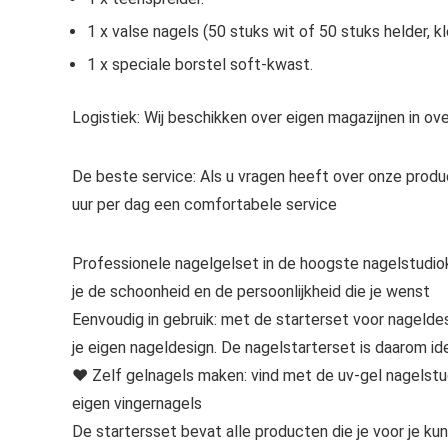
1 x valse nagels (50 stuks wit of 50 stuks helder, kle
1 x speciale borstel soft-kwast.
Logistiek: Wij beschikken over eigen magazijnen in ov
De beste service: Als u vragen heeft over onze produ
uur per dag een comfortabele service
Professionele nagelgelset in de hoogste nagelstudio
je de schoonheid en de persoonlijkheid die je wenst
Eenvoudig in gebruik: met de starterset voor nageldes
je eigen nageldesign. De nagelstarterset is daarom i
❤️ Zelf gelnagels maken: vind met de uv-gel nagelstud
eigen vingernagels
De startersset bevat alle producten die je voor je ku