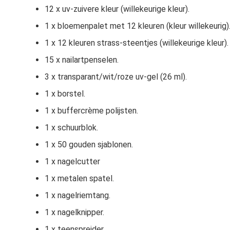
12 x uv-zuivere kleur (willekeurige kleur).
1 x bloemenpalet met 12 kleuren (kleur willekeurig)
1 x 12 kleuren strass-steentjes (willekeurige kleur).
15 x nailartpenselen.
3 x transparant/wit/roze uv-gel (26 ml).
1 x borstel.
1 x buffercrème polijsten.
1 x schuurblok.
1 x 50 gouden sjablonen.
1 x nagelcutter
1 x metalen spatel.
1 x nagelriemtang.
1 x nagelknipper.
1 x teenspreider.