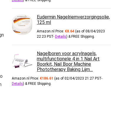
Details
)
&
FREE Shipping
.
Eudermin Nagelriemverzorgingsolie,
125 ml
Amazon.nl Price:
€
8.64
(as of 08/04/2023
gn
22:23 PST-
Details
)
&
FREE Shipping
.
Nagelboren voor acrylnagels,
multifunctionele 4 in 1 Nail Art
Boorkit, Nail Boor Machine
Phototherapy Baking Lijm…
io
Amazon.nl Price:
€
186.61
(as of 02/04/2023 21:27 PST-
n
Details
)
&
FREE Shipping
.