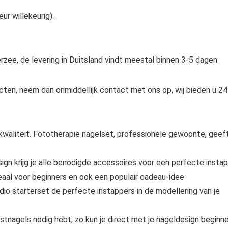
ur willekeurig).
erzee, de levering in Duitsland vindt meestal binnen 3-5 dagen
cten, neem dan onmiddellijk contact met ons op, wij bieden u 24
kwaliteit. Fototherapie nagelset, professionele gewoonte, geef
ign krijg je alle benodigde accessoires voor een perfecte instap
deaal voor beginners en ook een populair cadeau-idee
io starterset de perfecte instappers in de modellering van je
nstnagels nodig hebt; zo kun je direct met je nageldesign beginne