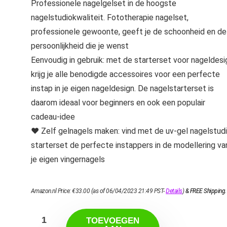
Professionele nagelgelset in de hoogste
nagelstudiokwaliteit. Fototherapie nagelset,
professionele gewoonte, geeft je de schoonheid en de
persoonlijkheid die je wenst
Eenvoudig in gebruik: met de starterset voor nageldesi
krijg je alle benodigde accessoires voor een perfecte
instap in je eigen nageldesign. De nagelstarterset is
daarom ideaal voor beginners en ook een populair
cadeau-idee
❤️ Zelf gelnagels maken: vind met de uv-gel nagelstud
starterset de perfecte instappers in de modellering va
je eigen vingernagels
Amazon.nl Price:
€
33.00
(as of 06/04/2023 21:49 PST-
Details
)
&
FREE Shipping
.
TOEVOEGEN