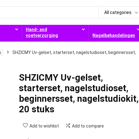
All categories
Hand- and
voetverzorging
Nagelbehandelingen
s
SHZICMY Uv-gelset, starterset, nagelstudioset, beginnersset,
SHZICMY Uv-gelset,
starterset, nagelstudioset,
beginnersset, nagelstudiokit,
20 stuks
Add to wishlist
Add to compare