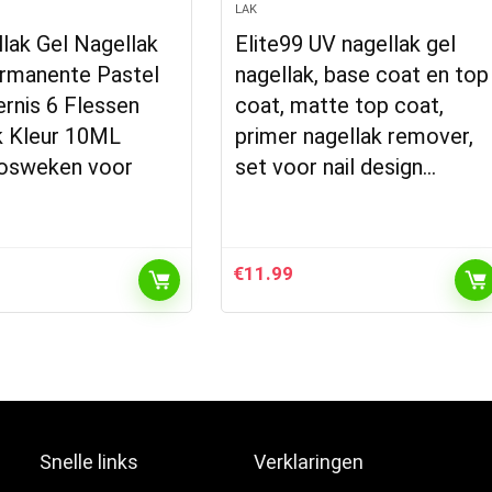
LAK
lak Gel Nagellak
Elite99 UV nagellak gel
rmanente Pastel
nagellak, base coat en top
rnis 6 Flessen
coat, matte top coat,
k Kleur 10ML
primer nagellak remover,
Losweken voor
set voor nail design…
€
11.99
Snelle links
Verklaringen