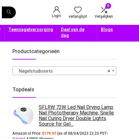
0
Login
verlanglijst
Vergelijken
Teennagelverzorging
Deal van de
Blogs
dag
Productcategorieën
Nagelstudiosets
×
Topdeals
SFLRW 72W Led Nail Drying Lamp
Nail Phototherapy Machine, Snelle
Nail Curing Dryer Double Lights
Source for Gel…
Amazon.nl Price:
€
179.97
(as of 08/04/2023 22:23 PST-