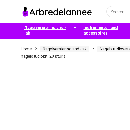
Search
for:
Nagelversiering and -
Instrumenten and
lak
accessoires
Home
Nagelversiering and -lak
Nagelstudioset
nagelstudiokit, 20 stuks