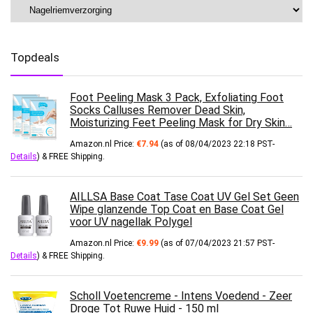
Topdeals
Foot Peeling Mask 3 Pack, Exfoliating Foot
Socks Calluses Remover Dead Skin,
Moisturizing Feet Peeling Mask for Dry Skin…
Amazon.nl Price:
€
7.94
(as of 08/04/2023 22:18 PST-
Details
)
&
FREE Shipping
.
AILLSA Base Coat Tase Coat UV Gel Set Geen
Wipe glanzende Top Coat en Base Coat Gel
voor UV nagellak Polygel
Amazon.nl Price:
€
9.99
(as of 07/04/2023 21:57 PST-
Details
)
&
FREE Shipping
.
Scholl Voetencreme - Intens Voedend - Zeer
Droge Tot Ruwe Huid - 150 ml