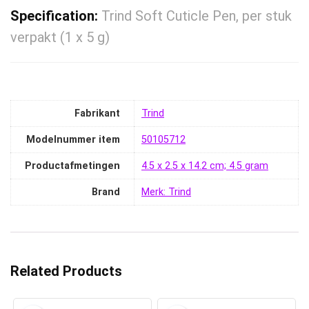
Specification:
Trind Soft Cuticle Pen, per stuk
verpakt (1 x 5 g)
Fabrikant
‎Trind
Modelnummer item
‎50105712
Productafmetingen
‎4.5 x 2.5 x 14.2 cm; 4.5 gram
Brand
Merk: Trind
Related Products