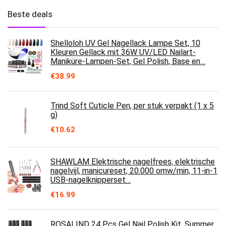
Beste deals
Shelloloh UV Gel Nagellack Lampe Set, 10
Kleuren Gellack mit 36W UV/LED Nailart-
Maniküre-Lampen-Set, Gel Polish, Base en…
€
38.99
Trind Soft Cuticle Pen, per stuk verpakt (1 x 5
g)
€
10.62
SHAWLAM Elektrische nagelfrees, elektrische
nagelvijl, manicureset, 20.000 omw/min, 11-in-1
USB-nagelknipperset…
€
16.99
ROSALIND 24 Pcs Gel Nail Polish Kit, Summer