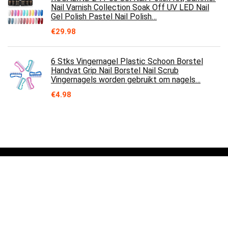
Nail Varnish Collection Soak Off UV LED Nail
Gel Polish Pastel Nail Polish…
€
29.98
6 Stks Vingernagel Plastic Schoon Borstel
Handvat Grip Nail Borstel Nail Scrub
Vingernagels worden gebruikt om nagels…
€
4.98
Over ons
Arbredelannee is een moderne alles-in-één prijsvergelijkings- en
beoordelingswebsite die de beste deals biedt die beschikbaar zijn
op amazon en u op de hoogte houdt via de laatst toegevoegde blogs.
Alle afbeeldingen zijn auteursrechtelijk beschermd door hun